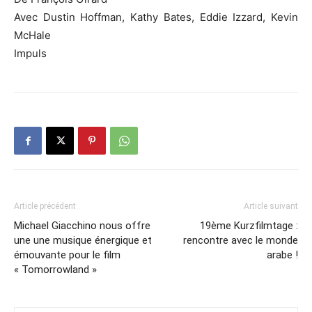
Avec Dustin Hoffman, Kathy
Bates
,
Eddie
Izzard
, Kevin
McHale
Impuls
Article précédent
Article suivant
Michael Giacchino nous offre
19ème Kurzfilmtage :
une une musique énergique et
rencontre avec le monde
émouvante pour le film
arabe !
« Tomorrowland »