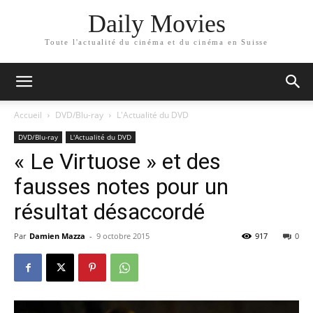
Daily Movies
Toute l'actualité du cinéma et du cinéma en Suisse
Accueil
DVD/Blu-ray
L'Actualité du DVD
DVD/Blu-ray
L'Actualité du DVD
« Le Virtuose » et des
fausses notes pour un
résultat désaccordé
Par
Damien Mazza
-
9 octobre 2015
917
0