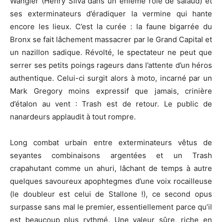
Wangler (Henry Silva dans un énième rôle de salaud) et
ses exterminateurs d’éradiquer la vermine qui hante
encore les lieux. C’est la curée : la faune bigarrée du
Bronx se fait lâchement massacrer par le Grand Capital et
un nazillon sadique. Révolté, le spectateur ne peut que
serrer ses petits poings rageurs dans l’attente d’un héros
authentique. Celui-ci surgit alors à moto, incarné par un
Mark Gregory moins expressif que jamais, crinière
d’étalon au vent : Trash est de retour. Le public de
nanardeurs applaudit à tout rompre.
Long combat urbain entre exterminateurs vêtus de
seyantes combinaisons argentées et un Trash
crapahutant comme un ahuri, lâchant de temps à autre
quelques savoureux apophtegmes d’une voix rocailleuse
(le doubleur est celui de Stallone !), ce second opus
surpasse sans mal le premier, essentiellement parce qu’il
est beaucoup plus rythmé. Une valeur sûre, riche en