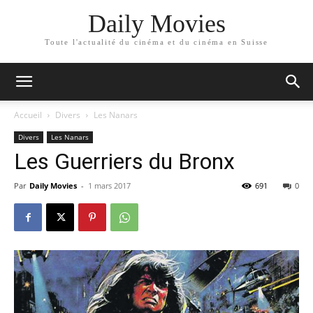
Daily Movies
Toute l'actualité du cinéma et du cinéma en Suisse
Accueil
Divers
Les Nanars
Divers
Les Nanars
Les Guerriers du Bronx
Par
Daily Movies
-
1 mars 2017
691
0