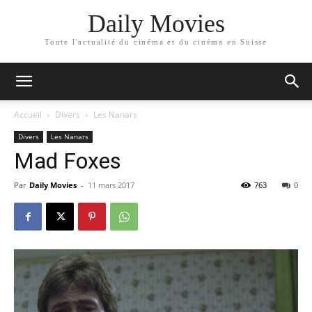
Daily Movies
Toute l'actualité du cinéma et du cinéma en Suisse
Accueil
Divers
Les Nanars
Divers
Les Nanars
Mad Foxes
Par
Daily Movies
-
11 mars 2017
763
0