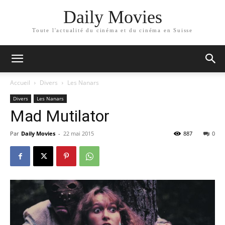
Daily Movies
Toute l'actualité du cinéma et du cinéma en Suisse
Accueil
Divers
Les Nanars
Divers
Les Nanars
Mad Mutilator
Par
Daily Movies
-
22 mai 2015
887
0