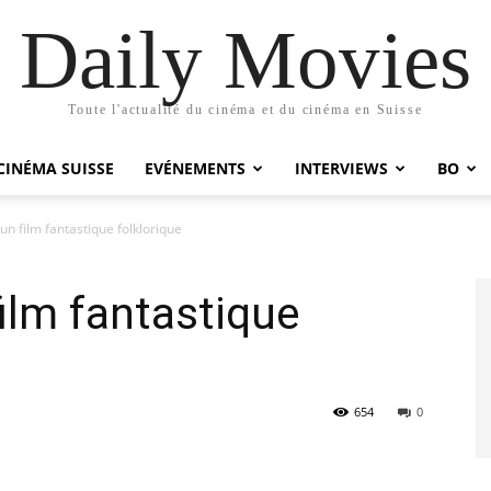
Daily Movies
Toute l'actualité du cinéma et du cinéma en Suisse
CINÉMA SUISSE
EVÉNEMENTS
INTERVIEWS
BO
n film fantastique folklorique
ilm fantastique
654
0