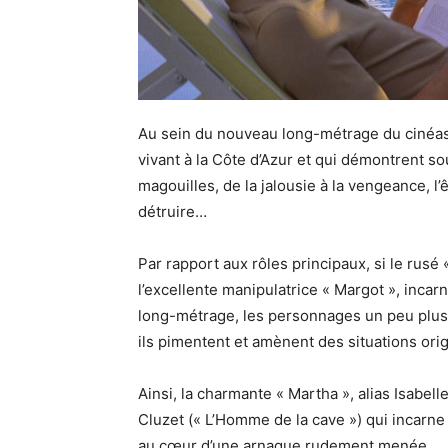
Au sein du nouveau long-métrage du cinéa
vivant à la Côte d’Azur et qui démontrent so
magouilles, de la jalousie à la vengeance, 
détruire…
Par rapport aux rôles principaux, si le rusé «
l’excellente manipulatrice « Margot », inca
long-métrage, les personnages un peu plus 
ils pimentent et amènent des situations ori
Ainsi, la charmante « Martha », alias Isabell
Cluzet (« L’Homme de la cave ») qui incarne
au cœur d’une arnaque rudement menée.