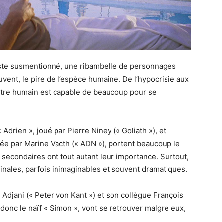
ste susmentionné, une ribambelle de personnages
uvent, le pire de l’espèce humaine. De l’hypocrisie aux
l’être humain est capable de beaucoup pour se
 Adrien », joué par Pierre Niney (« Goliath »), et
rnée par Marine Vacth (« ADN »), portent beaucoup le
secondaires ont tout autant leur importance. Surtout,
ginales, parfois inimaginables et souvent dramatiques.
e Adjani (« Peter von Kant ») et son collègue François
 donc le naïf « Simon », vont se retrouver malgré eux,