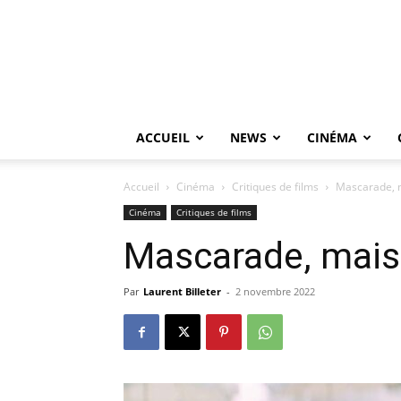
ACCUEIL
NEWS
CINÉMA
Accueil
Cinéma
Critiques de films
Mascarade, m
Cinéma
Critiques de films
Mascarade, mais 
Par
Laurent Billeter
-
2 novembre 2022