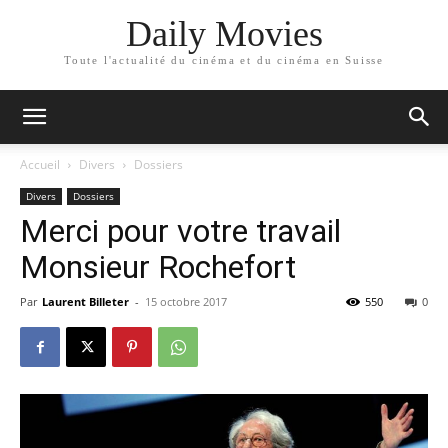
Daily Movies
Toute l'actualité du cinéma et du cinéma en Suisse
Accueil
Divers
Dossiers
Divers
Dossiers
Merci pour votre travail
Monsieur Rochefort
Par
Laurent Billeter
-
15 octobre 2017
550
0