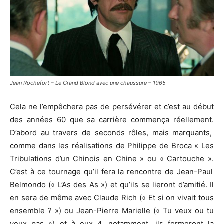
Jean Rochefort – Le Grand Blond avec une chaussure – 1965
Cela ne l’empêchera pas de persévérer et c’est au début
des années 60 que sa carrière commença réellement.
D’abord au travers de seconds rôles, mais marquants,
comme dans les réalisations de Philippe de Broca « Les
Tribulations d’un Chinois en Chine » ou « Cartouche ».
C’est à ce tournage qu’il fera la rencontre de Jean-Paul
Belmondo
(« L’As des As »)
et qu’ils se lieront d’amitié.
Il
en sera de même avec Claude
Rich
(« Et si on vivait
tous
ensemble ?
»)
ou Jean-Pierre Marielle
(« Tu veux ou tu
veux
pas »)
et à eux 4, notamment, ils formeront la