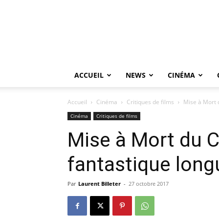
ACCUEIL
NEWS
CINÉMA
Accueil
Cinéma
Critiques de films
Mise à Mort 
Cinéma
Critiques de films
Mise à Mort du C
fantastique long
Par
Laurent Billeter
-
27 octobre 2017