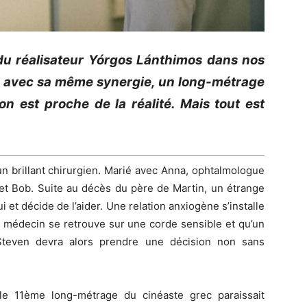
u réalisateur
Yórgos
Lánthimos
dans nos
te, avec sa même synergie, un long-métrage
on est proche de la réalité.
Mais tout est
 brillant chirurgien.
Marié avec Anna, ophtalmologue
et Bob.
Suite au décès du père de Martin, un étrange
 et décide de l’aider.
Une relation anxiogène s’installe
du médecin se retrouve sur une corde sensible et qu’un
teven devra alors prendre une décision non sans
 le
11ème
long-métrage du cinéaste grec paraissait