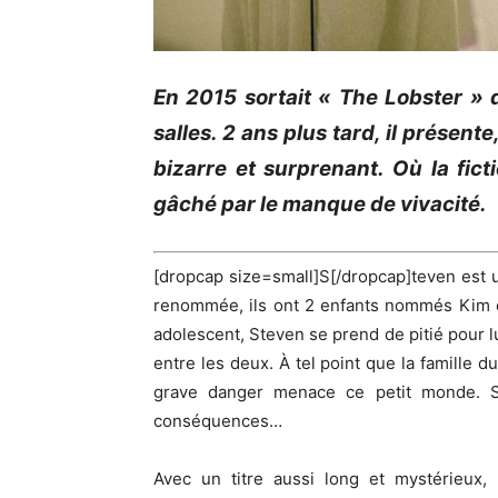
En 2015 sortait « The
Lobster
» d
salles.
2 ans plus tard, il présen
bizarre et surprenant.
Où la ficti
gâché par le manque de vivacité.
[dropcap size=small]S[/dropcap]teven est un
renommée, ils ont 2 enfants nommés Kim 
adolescent, Steven se prend de pitié pour lui
entre les deux.
À tel point que la famille 
grave danger menace ce petit monde.
S
conséquences…
Avec un titre aussi long et mystérieux,