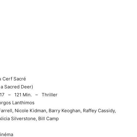
u Cerf Sacré
f a Sacred Deer)
17 – 121 Min. – Thriller
Yorgos Lanthimos
Farrell, Nicole Kidman, Barry Keoghan, Raffey Cassidy,
Alicia Silverstone, Bill Camp
cinéma