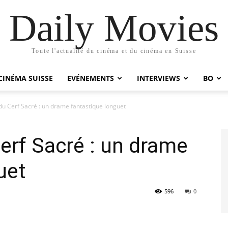
Daily Movies
Toute l'actualité du cinéma et du cinéma en Suisse
CINÉMA SUISSE
EVÉNEMENTS
INTERVIEWS
BO
du Cerf Sacré : un drame fantastique longuet
erf Sacré : un drame
uet
596
0