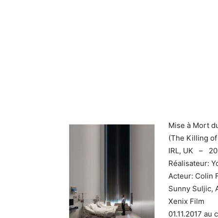
Mise à Mort d
(The Killing o
IRL, UK – 20
Réalisateur: 
Acteur: Colin 
Sunny Suljic, 
Xenix Film
01.11.2017 au 