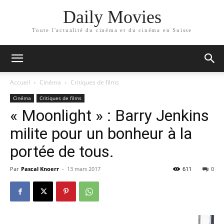
Daily Movies
Toute l'actualité du cinéma et du cinéma en Suisse
Accueil
Cinéma
Critiques de films
Cinéma
Critiques de films
« Moonlight » : Barry Jenkins
milite pour un bonheur à la
portée de tous.
Par
Pascal Knoerr
-
13 mars 2017
611
0