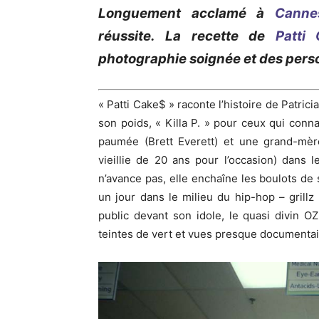
Longuement acclamé à
Canne
réussite.
La recette de
Patti
photographie soignée et des pers
«
Patti Cake$
» raconte l’histoire de Patrici
son poids, «
Killa
P. » pour ceux qui conna
paumée (
Brett
Everett
)
et
une grand-mère 
vieillie de 20 ans pour l’occasion)
dans
le
n’avance pas, elle enchaîne les boulots de
un jour dans le milieu du hip-hop
–
grillz
public devant son idole, le
quasi divin
OZ
teintes de vert et vues presque documentair