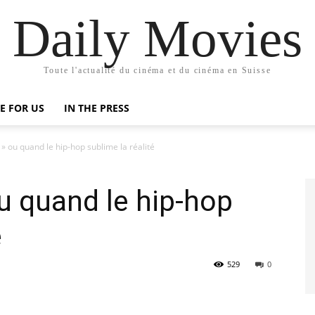
Daily Movies
Toute l'actualité du cinéma et du cinéma en Suisse
E FOR US
IN THE PRESS
 » ou quand le hip-hop sublime la réalité
ou quand le hip-hop
é
529
0