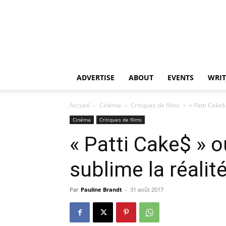
ADVERTISE
ABOUT
EVENTS
WRIT
Accueil
Cinéma
Critiques de films
« Patti Cake$
Cinéma
Critiques de films
« Patti Cake$ » 
sublime la réalit
Par
Pauline Brandt
-
31 août 2017