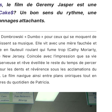
s
, le film de
Geremy
Jasper est une
 Cake$
?
Un bon sens du rythme, une
onnages attachants.
a
Dombrowski «
Dumbo »
pour ceux qui se moquent de
issent sa musique.
Elle vit avec une mère fauchée et
en fauteuil roulant qui fume trop (
Cathy
Moriarty
,
 New Jersey.
Coincée avec l’impression que sa vie
 serveuse et rêve éveillée le reste du temps de percer
sur les dents et révérence sous les acclamations du
.
Le film navigue ainsi entre plans oniriques tout en
es du quotidien de Patricia.