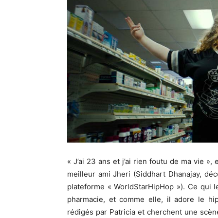
« J’ai 23 ans et
j’ai
rien foutu de ma vie », e
meilleur ami
Jheri
(
Siddhart
Dhanajay
, dé
plateforme «
WorldStarHipHop »
)
.
Ce qui le
pharmacie, et comme elle, il adore le hi
rédigés par Patricia et cherchent une scèn