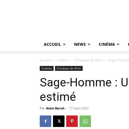
ACCUEIL
NEWS
CINÉMA
Accueil
Cinéma
Critiques de films
Sage-Homme 
Cinéma
Critiques de films
Sage-Homme : Un
estimé
Par
Alain Baruh
-
17 mars 2023