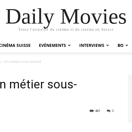
Daily Movies
Toute l'actualité du cinéma et du cinéma en Suisse
CINÉMA SUISSE
EVÉNEMENTS
INTERVIEWS
BO
: Un métier sous-estimé
 métier sous-
461
0