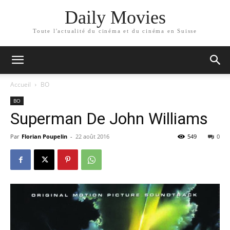
Daily Movies
Toute l'actualité du cinéma et du cinéma en Suisse
Accueil
BO
BO
Superman De John Williams
Par
Florian Poupelin
-
22 août 2016
549
0