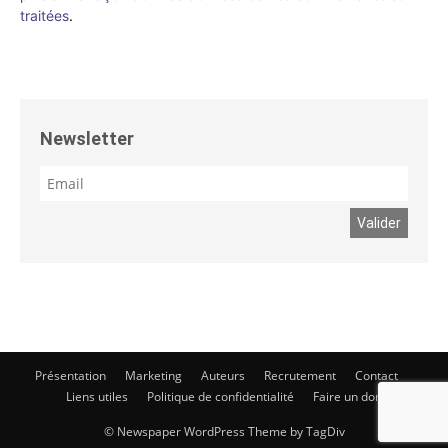
traitées
.
Newsletter
Présentation
Marketing
Auteurs
Recrutement
Contact
Liens utiles
Politique de confidentialité
Faire un don
© Newspaper WordPress Theme by TagDiv