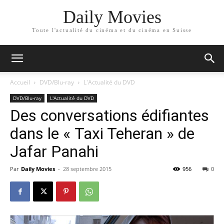
Daily Movies
Toute l'actualité du cinéma et du cinéma en Suisse
Accueil
DVD/Blu-ray
L'Actualité du DVD
DVD/Blu-ray
L'Actualité du DVD
Des conversations édifiantes
dans le « Taxi Teheran » de
Jafar Panahi
Par
Daily Movies
-
28 septembre 2015
956
0