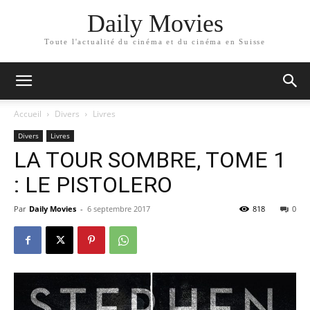
Daily Movies
Toute l'actualité du cinéma et du cinéma en Suisse
Accueil
Divers
Livres
Divers
Livres
LA TOUR SOMBRE, TOME 1
: LE PISTOLERO
Par
Daily Movies
-
6 septembre 2017
818
0