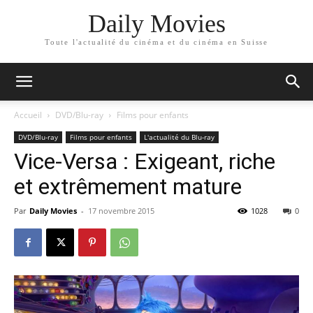
Daily Movies
Toute l'actualité du cinéma et du cinéma en Suisse
Accueil
DVD/Blu-ray
Films pour enfants
DVD/Blu-ray
Films pour enfants
L'actualité du Blu-ray
Vice-Versa : Exigeant, riche
et extrêmement mature
Par
Daily Movies
-
17 novembre 2015
1028
0