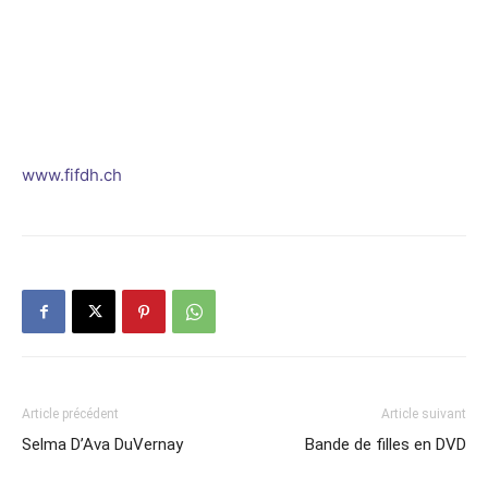
www.fifdh.ch
Article précédent
Article suivant
Selma D’Ava DuVernay
Bande de filles en DVD