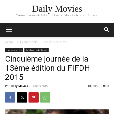
Daily Movies
Toute l'actualité du cinéma et du cinéma en Suisse
Accueil
Evénements
Festivals de films
Evénements
Festivals de films
Cinquième journée de la
13ème édition du FIFDH
2015
Par
Daily Movies
-
3 mars 2015
805
0