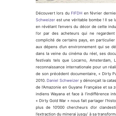
Découvert lors du
FIFDH
en février dernie
Schweizer
est une véritable bombe ! Il se l
en révélant l’envers du décor de cette indus
l’or par des acheteurs qui ne regardent
complicité de certains pays, en particulier
aux dépens d’un environnement qui se dég
dans la veine du cinéma du réel, ses doc
festivals tels que Locarno, Amsterdam, 
reconnaissance internationale pour un réalis
de son précédent documentaire, « Dirty P
2010.
Daniel Schweizer
y dénonçait la cata
de l’Amazonie en Guyane Française et sa z
indiens Wayana et face à l’indifférence i
« Dirty Gold War » nous fait partager l’histo
plus de 10’000 chercheurs d’or clandesti
l’extraction du minerai jusqu’ à sa transfor