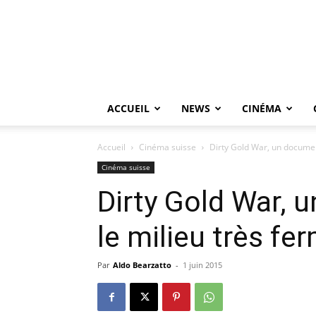
ACCUEIL
NEWS
CINÉMA
Accueil
Cinéma suisse
Dirty Gold War, un document
Cinéma suisse
Dirty Gold War, 
le milieu très ferm
Par
Aldo Bearzatto
-
1 juin 2015