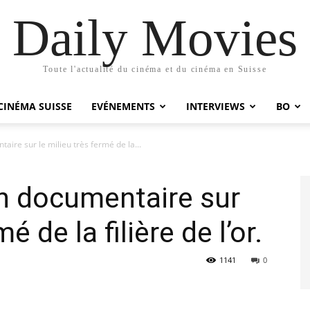
Daily Movies
Toute l'actualité du cinéma et du cinéma en Suisse
CINÉMA SUISSE
EVÉNEMENTS
INTERVIEWS
BO
aire sur le milieu très fermé de la...
un documentaire sur
é de la filière de l’or.
1141
0