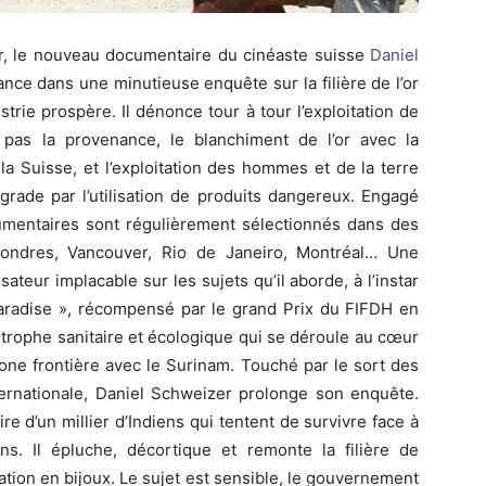
r, le nouveau documentaire du cinéaste suisse
Daniel
ance dans une minutieuse enquête sur la filière de l’or
trie prospère. Il dénonce tour à tour l’exploitation de
 pas la provenance, le blanchiment de l’or avec la
 la Suisse, et l’exploitation des hommes et de la terre
rade par l’utilisation de produits dangereux. Engagé
umentaires sont régulièrement sélectionnés dans des
Londres, Vancouver, Rio de Janeiro, Montréal… Une
ateur implacable sur les sujets qu’il aborde, à l’instar
aradise », récompensé par le grand Prix du FIFDH en
strophe sanitaire et écologique qui se déroule au cœur
one frontière avec le Surinam. Touché par le sort des
nternationale, Daniel Schweizer prolonge son enquête.
ire d’un millier d’Indiens qui tentent de survivre face à
ns. Il épluche, décortique et remonte la filière de
mation en bijoux. Le sujet est sensible, le gouvernement