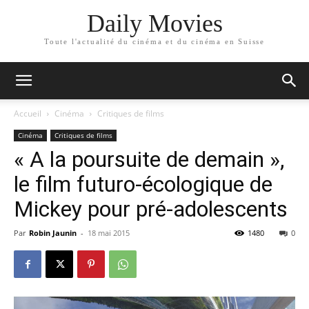
Daily Movies
Toute l'actualité du cinéma et du cinéma en Suisse
Accueil
Cinéma
Critiques de films
Cinéma
Critiques de films
« A la poursuite de demain »,
le film futuro-écologique de
Mickey pour pré-adolescents
Par
Robin Jaunin
-
18 mai 2015
1480
0