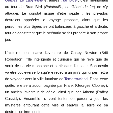
Games
,
Le Labyrinthe
et autres
The Giver
, c’est maintenant
au tour de Brad Bird (
Ratatouille
,
Le Géant de fer
) de s’y
attaquer. Le constat risque d’être rapide : les pré-ados
devraient apprécier le voyage proposé, alors que les
personnes plus âgées seront balancées à gauche et à droite,
tout en constatant que le scénario se fait prendre à son propre
jeu.
L’histoire nous narre l’aventure de Casey Newton (Britt
Robertson), fille intelligente et curieuse qui ne rêve que de
sortir de sa vie monotone et partir dans l’espace. Son destin
va être bouleversé lorsqu’elle recevra un pin’s qui lui permettra
de voyager vers la ville futuriste de
Tomorrowland
. Dans cette
quête, elle sera accompagnée par Frank (Georges Clooney),
un ancien inventeur de génie, ainsi que par Athena (Raffey
Cassidy). Ensemble ils vont tenter de percer à jour les
mystères entourant cette ville et sauver la Terre de sa
destruction imminente.