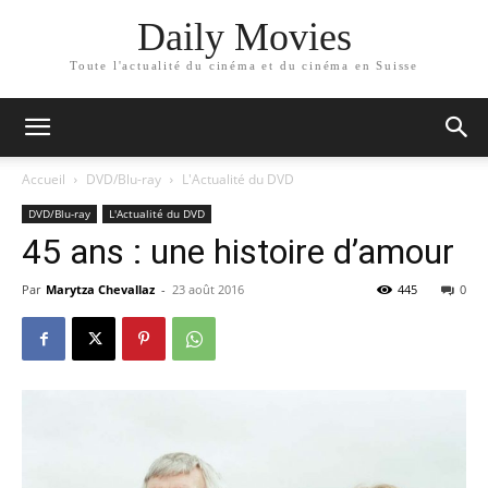
Daily Movies
Toute l'actualité du cinéma et du cinéma en Suisse
Accueil
DVD/Blu-ray
L'Actualité du DVD
DVD/Blu-ray
L'Actualité du DVD
45 ans : une histoire d’amour
Par
Marytza Chevallaz
-
23 août 2016
445
0