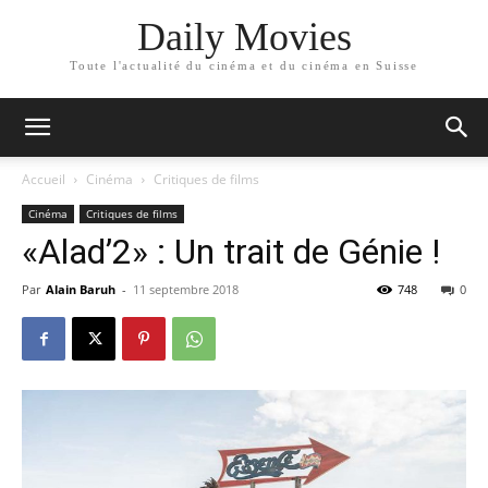
Daily Movies
Toute l'actualité du cinéma et du cinéma en Suisse
Accueil
Cinéma
Critiques de films
Cinéma
Critiques de films
«Alad’2» : Un trait de Génie !
Par
Alain Baruh
-
11 septembre 2018
748
0