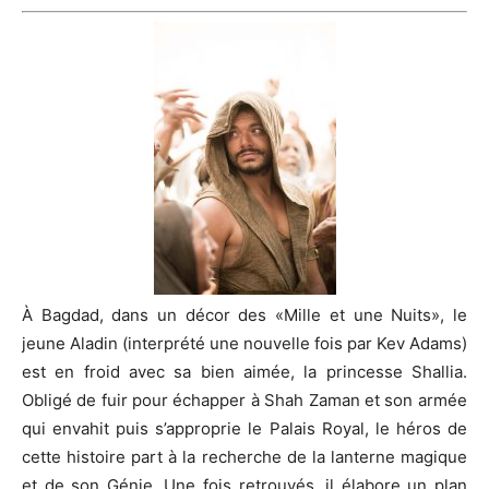
À Bagdad, dans un décor des
«Mille
et une
Nuits»
, le
jeune Aladin
(interprété une nouvelle fois par
Kev
Adams)
est en froid avec
sa
bien aimée, la princesse
Shallia
.
Obligé de fuir pour échapper à Shah
Zaman
et son armée
qui envahit puis s’approprie le
Palais Royal
, le héros de
cette histoire part à la recherche de la lanterne magique
et de
son
Génie.
Une fois
retrouvés
, il élabore un plan