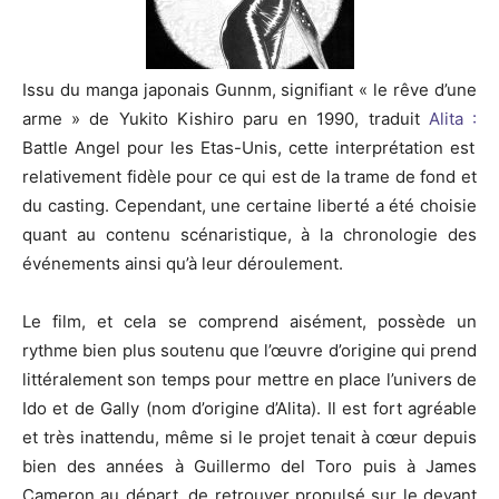
Issu du manga japonais
Gunnm
, signifiant « le rêve d’une
arme » de
Yukito
Kishiro
paru en 1990, traduit
Alita :
Battle
Angel pour les
Etas-Unis
, cette interprétation est
relativement fidèle pour ce qui est de la trame de fond et
du casting.
Cependant, une certaine liberté a été choisie
quant au contenu scénaristique, à la chronologie des
événements ainsi qu’à leur déroulement.
Le film, et cela se
comprend
aisément,
possède
un
rythme bien plus soutenu que l’œuvre d’origine qui prend
littéralement son temps pour mettre en place l’univers
de
Ido
et de
Gally
(nom d’origine d’Alita)
.
Il est fort agréable
et très inattendu, même si le projet tenait à cœur depuis
bien des années à Guillermo del
Toro
puis à James
Cameron au départ, de retrouver propulsé sur le devant