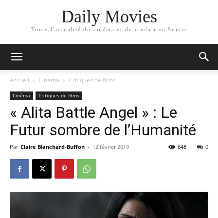
Daily Movies
Toute l'actualité du cinéma et du cinéma en Suisse
Accueil
Cinéma
Critiques de films
Cinéma
Critiques de films
« Alita Battle Angel » : Le
Futur sombre de l’Humanité
Par
Claire Blanchard-Buffon
-
12 février 2019
648
0