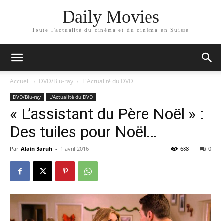
Daily Movies
Toute l'actualité du cinéma et du cinéma en Suisse
Accueil
DVD/Blu-ray
L'Actualité du DVD
DVD/Blu-ray
L'Actualité du DVD
« L’assistant du Père Noël » :
Des tuiles pour Noël…
Par
Alain Baruh
-
1 avril 2016
688
0