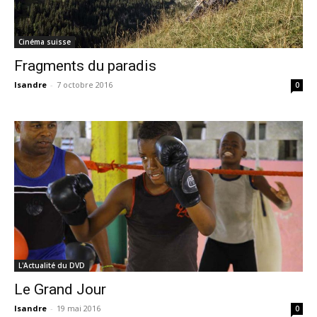
Cinéma suisse
Fragments du paradis
Isandre
-
7 octobre 2016
0
L'Actualité du DVD
Le Grand Jour
Isandre
-
19 mai 2016
0