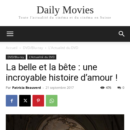
Daily Movies
Toute l'actualité du cinéma et du cinéma en Suisse
Accueil
DVD/Blu-ray
L'Actualité du DVD
DVD/Blu-ray
L'Actualité du DVD
La belle et la bête : une
incroyable histoire d’amour !
Par
Patricia Beauverd
-
21 septembre 2017
476
0