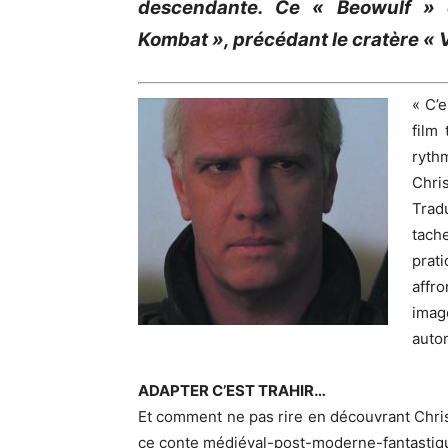
descendante. Ce « Beowulf » 
Kombat », précédant le cratère « 
« C’
film
ryth
Chri
Trad
tach
prat
affr
imag
auto
ADAPTER C’EST TRAHIR…
Et comment ne pas rire en découvrant Chris
ce conte médiéval-post-moderne-fantastiq