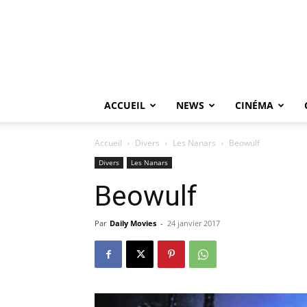
ACCUEIL
NEWS
CINÉMA
Accueil
Divers
Les Nanars
Beowulf
Divers
Les Nanars
Beowulf
Par
Daily Movies
-
24 janvier 2017