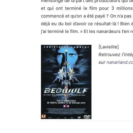
mensonge de la part des producteurs qui dev
et qui ont terminé le film pour 3 million
commencé et qu’on a été payé ? On n’a pas l
déjà eu du bol d’avoir ce résultat-là ! Bien
j’ai terminé le film. » Et les nanardeurs t’en 
[Lavieille]
Retrouvez l’inté
sur
nanarland.c