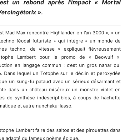
est un rebond après l’impact « Mortal
Vercingétorix ».
est Mad Max rencontre Highlander en l’an 3000 », « un
 techno-féodal-futuriste » qui intègre « un monde de
mes techno, de vitesse » expliquait fiévreusement
stophe Lambert pour la promo de « Beowulf ».
uction en langage commun : c’est un gros nanar qui
e. Dans lequel un Totophe sur le déclin et peroxydée
ique un kung-fu pataud avec un sérieux désarmant et
onte dans un château miséreux un monstre violet en
es de synthèse indescriptibles, à coups de hachette
matique et autre nunchaku-lasso.
tophe Lambert faire des saltos et des pirouettes dans
ue adapté du fameux poème épique.