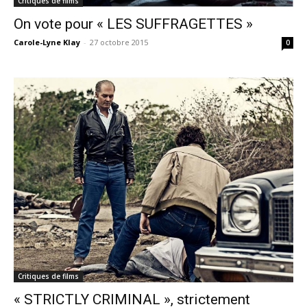
Critiques de films
On vote pour « LES SUFFRAGETTES »
Carole-Lyne Klay
-
27 octobre 2015
0
Critiques de films
« STRICTLY CRIMINAL », strictement