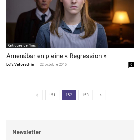
Critiques de films
Amenábar en pleine « Regression »
Loïc Valceschini
-
22 octobre 2015
0
151
152
153
Newsletter