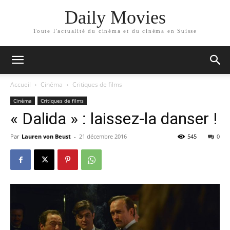
Daily Movies
Toute l'actualité du cinéma et du cinéma en Suisse
Accueil
Cinéma
Critiques de films
Cinéma
Critiques de films
« Dalida » : laissez-la danser !
Par
Lauren von Beust
-
21 décembre 2016
545
0