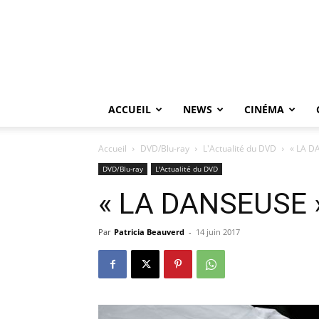
ACCUEIL
NEWS
CINÉMA
Accueil
DVD/Blu-ray
L'Actualité du DVD
« LA DA
DVD/Blu-ray
L'Actualité du DVD
« LA DANSEUSE » 
Par
Patricia Beauverd
-
14 juin 2017