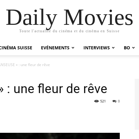
Daily Movies
Toute l'actualité du cinéma et du cinéma en Suisse
CINÉMA SUISSE
EVÉNEMENTS
INTERVIEWS
BO
NSEUSE » : une fleur de rêve
: une fleur de rêve
521
0