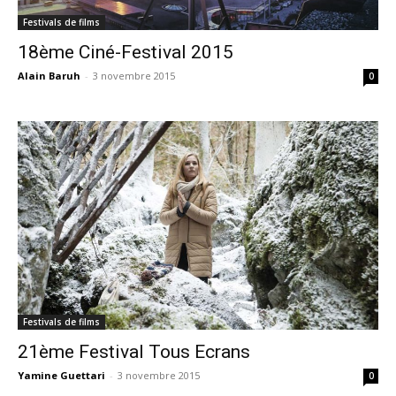
Festivals de films
18ème Ciné-Festival 2015
Alain Baruh
-
3 novembre 2015
0
Festivals de films
21ème Festival Tous Ecrans
Yamine Guettari
-
3 novembre 2015
0