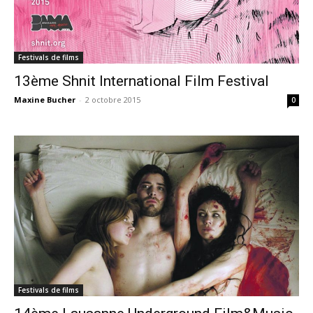
Festivals de films
13ème Shnit International Film Festival
Maxine Bucher
-
2 octobre 2015
0
Festivals de films