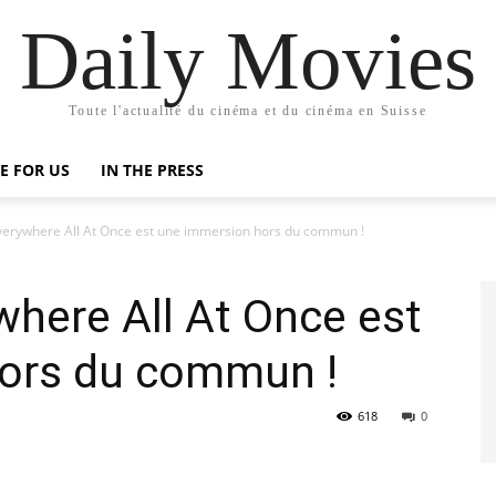
Daily Movies
Toute l'actualité du cinéma et du cinéma en Suisse
E FOR US
IN THE PRESS
verywhere All At Once est une immersion hors du commun !
where All At Once est
ors du commun !
618
0