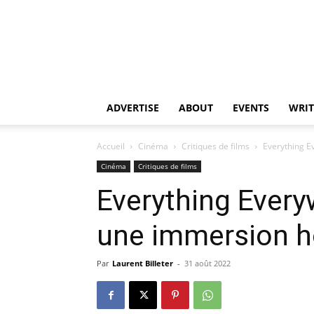
ADVERTISE
ABOUT
EVENTS
WRIT
Accueil
Cinéma
Critiques de films
Everything E
Cinéma
Critiques de films
Everything Every
une immersion h
Par
Laurent Billeter
-
31 août 2022