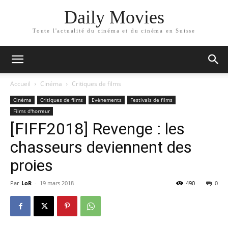
Daily Movies
Toute l'actualité du cinéma et du cinéma en Suisse
Accueil
Cinéma
Critiques de films
Cinéma
Critiques de films
Evénements
Festivals de films
Films d'horreur
[FIFF2018] Revenge : les
chasseurs deviennent des
proies
Par
LoR
-
19 mars 2018
490
0