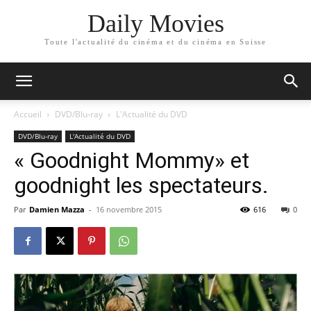
Daily Movies
Toute l'actualité du cinéma et du cinéma en Suisse
Accueil
DVD/Blu-ray
L'Actualité du DVD
DVD/Blu-ray
L'Actualité du DVD
« Goodnight Mommy» et
goodnight les spectateurs.
Par
Damien Mazza
-
16 novembre 2015
616
0