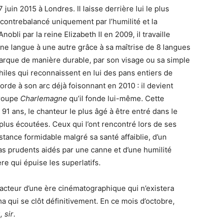
7 juin 2015 à Londres. Il laisse derrière lui le plus
contrebalancé uniquement par l’humilité et la
Anobli par la reine Elizabeth II en 2009, il travaille
’une langue à une autre grâce à sa maîtrise de 8 langues
 marque de manière durable, par son visage ou sa simple
iles qui reconnaissent en lui des pans entiers de
corde à son arc déjà foisonnant en 2010 : il devient
groupe
Charlemagne
qu’il fonde lui-même. Cette
 91 ans, le chanteur le plus âgé à être entré dans le
lus écoutées. Ceux qui l’ont rencontré lors de ses
ance formidable malgré sa santé affaiblie, d’un
as prudents aidés par une canne et d’une humilité
re qui épuise les superlatifs.
acteur d’une ère cinématographique qui n’existera
éma qui se clôt définitivement. En ce mois d’octobre,
 sir
.