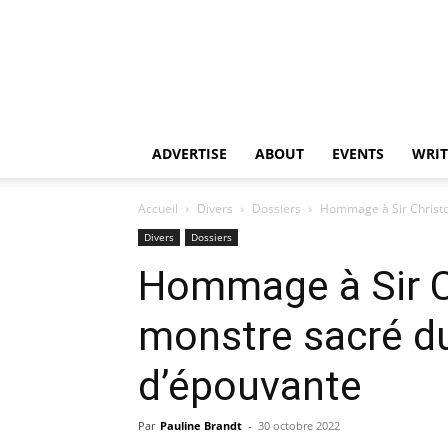
ADVERTISE
ABOUT
EVENTS
WRIT
Accueil
Divers
Dossiers
Hommage à Sir Christo
Divers
Dossiers
Hommage à Sir C
monstre sacré d
d’épouvante
Par
Pauline Brandt
-
30 octobre 2022