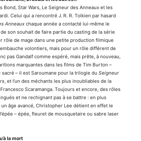
s Bond, Star Wars, Le Seigneur des Anneaux et les
rdi. Celui qui a rencontré J. R. R. Tolkien par hasard
des Anneaux
chaque année a contacté lui-même le
 de son souhait de faire partie du casting de la série
ur rôle de mage dans une petite production filmique
’embauche volontiers, mais pour un rôle différent de
 donc pas Gandalf comme espéré, mais prête, à nouveau,
aritions marquantes dans les films de Tim Burton –
 sacré – il est Saroumane pour la trilogie du
Seigneur
rs
, et l’un des méchants les plus inoubliables de la
r Francesco Scaramanga. Toujours et encore, des rôles
ingués et ne rechignant pas à se battre : en plus
 un âge avancé, Christopher Lee détient en effet le
’épée – épée, fleuret de mousquetaire ou sabre laser
qu’à la mort