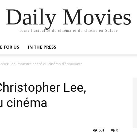
Daily Movies
Toute l'actualité du cinéma et du cinéma en Suisse
E FOR US
IN THE PRESS
pher Lee, monstre sacré du cinéma d’épouvante
hristopher Lee,
u cinéma
531
0