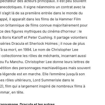
spectateur des acteurs principaux. Il est peu souvent
ès anecdotiques. Il signe néanmoins un contrat avec la
 s’agit là de sa première entrée dans le monde du
happé,
il apparaît dans les films de la Hammer Film
ion britannique de films connue majoritairement pour
ance des figures mythiques du cinéma d’horreur : le
Boris Karloff et Peter Cushing. Il partage volontiers
 séries Dracula et Sherlock Holmes ; il noue de plus
u’à sa mort, en 1994. Le nom de Christopher Lee
l collectionne les rôles de méchants, incarnant aussi
ou Fu Manchu. Christopher Lee donne leurs lettres de
épétition des personnages machiavéliques mais souvent
 La légende est en marche. Elle l’emmène jusqu’à son
es rôles ultérieurs, Lord Summerisle dans le
2), film qui a largement inspiré de nombreux films à
ommar
, en tête.
aroumane, Dracula et les autres…