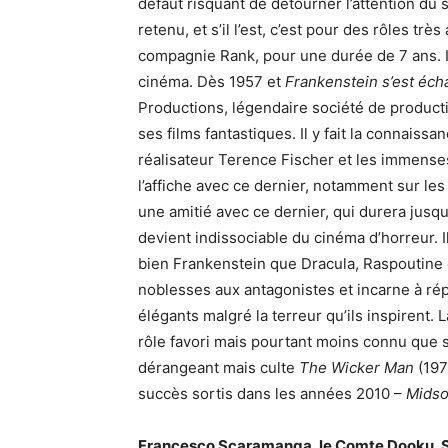
défaut risquant de détourner l’attention du 
retenu, et s’il l’est, c’est pour des rôles tr
compagnie Rank, pour une durée de 7 ans. Il
cinéma. Dès 1957 et
Frankenstein s’est éc
Productions, légendaire société de product
ses films fantastiques. Il y fait la connaiss
réalisateur Terence Fischer et les immenses 
l’affiche avec ce dernier, notamment sur les
une amitié avec ce dernier, qui durera jusq
devient indissociable du cinéma d’horreur. I
bien Frankenstein que Dracula, Raspoutine 
noblesses aux antagonistes et incarne à r
élégants malgré la terreur qu’ils inspirent.
rôle favori mais pourtant moins connu que s
dérangeant mais culte
The Wicker Man
(197
succès sortis dans les années 2010 –
Mids
Francesco Scaramanga, le Comte Dooku, S