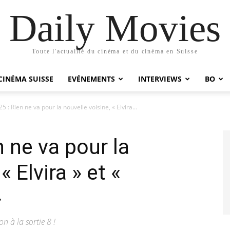
Daily Movies
Toute l'actualité du cinéma et du cinéma en Suisse
CINÉMA SUISSE
EVÉNEMENTS
INTERVIEWS
BO
5 : Rien ne va pour la nouvelle voisine, « Elvira...
 ne va pour la
« Elvira » et «
»
on à la sortie 8 !