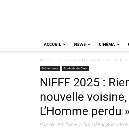
ACCUEIL
NEWS
CINÉMA
Accueil
Evénements
Festivals de films
NIFFF 202
Evénements
Festivals de films
NIFFF 2025 : Rien
nouvelle voisine, 
L’Homme perdu 
L'ancien esthétisme, le bruit dérange et attenti