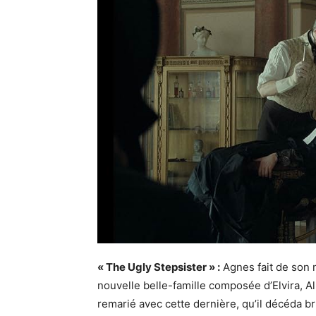
« The Ugly Stepsister » :
Agnes fait de son mi
nouvelle belle-famille composée d’Elvira, A
remarié avec cette dernière, qu’il décéda br