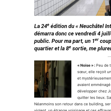
e
La 24
édition du « Neuchâtel Int
démarra donc ce vendredi 4 juil
er
public. Pour ma part, un 1
coup 
e
quartier et la 8
sortie, me plure
« Noise » :
Peu de t
sœur, elle reçoit u
et mystérieusement
avaient emménagé 
développer chez Jo
quitter les lieux. 
Néanmoins son retour dans ce building, sera
violent, un étrange voisinage et ces effra