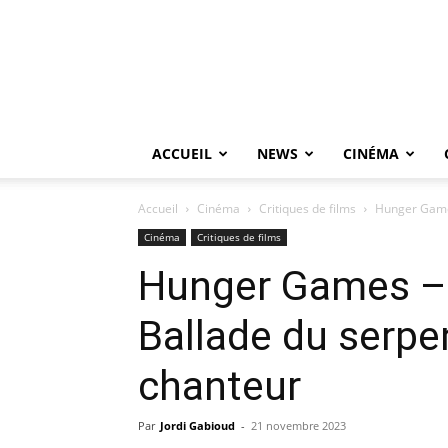
ACCUEIL
NEWS
CINÉMA
Accueil
Cinéma
Critiques de films
Hunger Games
Cinéma
Critiques de films
Hunger Games –
Ballade du serpen
chanteur
Par
Jordi Gabioud
-
21 novembre 2023