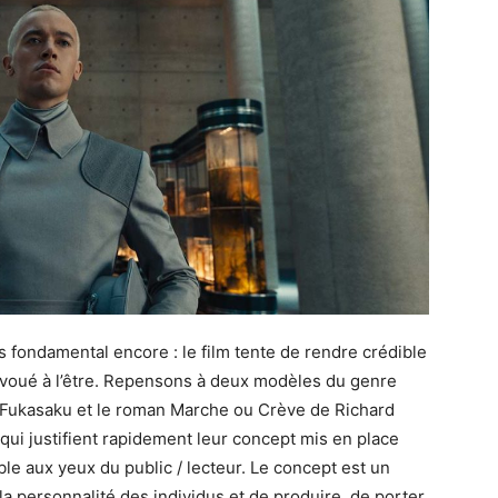
 fondamental encore : le film tente de rendre crédible
é voué à l’être. Repensons à deux modèles du genre
ji Fukasaku et le roman Marche ou Crève de Richard
i justifient rapidement leur concept mis en place
le aux yeux du public / lecteur. Le concept est un
a personnalité des individus et de produire, de porter