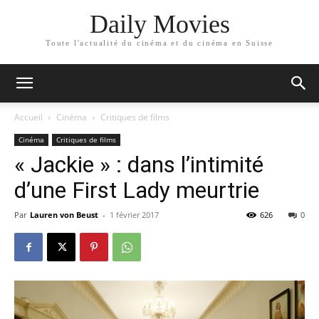
Daily Movies
Toute l'actualité du cinéma et du cinéma en Suisse
Accueil
Cinéma
Critiques de films
Cinéma
Critiques de films
« Jackie » : dans l’intimité
d’une First Lady meurtrie
Par
Lauren von Beust
-
1 février 2017
626
0