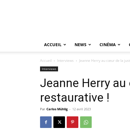
ACCUEIL
NEWS
CINÉMA
Accueil
Interviews
Jeanne Herry au cœur de la just
Interviews
Jeanne Herry au 
restaurative !
Par
Carlos Mühlig
-
12 avril 2023