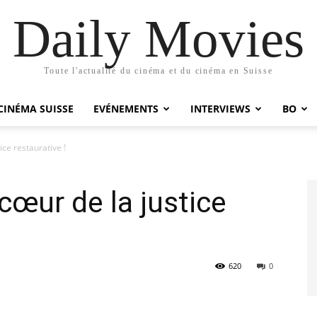
Daily Movies
Toute l'actualité du cinéma et du cinéma en Suisse
CINÉMA SUISSE
EVÉNEMENTS
INTERVIEWS
BO
ice restaurative !
cœur de la justice
620
0