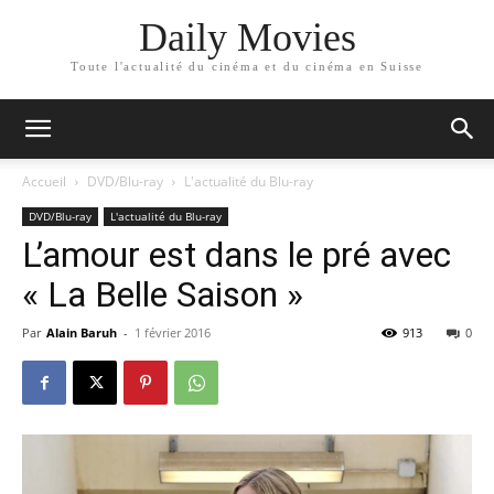
Daily Movies
Toute l'actualité du cinéma et du cinéma en Suisse
Accueil
DVD/Blu-ray
L'actualité du Blu-ray
DVD/Blu-ray
L'actualité du Blu-ray
L’amour est dans le pré avec
« La Belle Saison »
Par
Alain Baruh
-
1 février 2016
913
0