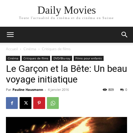
Daily Movies
Toute l'actualité du cinéma et du cinéma en Suisse
Accueil
Cinéma
Critiques de films
Cinéma
Critiques de films
DVD/Blu-ray
Films pour enfants
Le Garçon et la Bête: Un beau
voyage initiatique
Par
Pauline Hausmann
-
4 janvier 2016
809
0