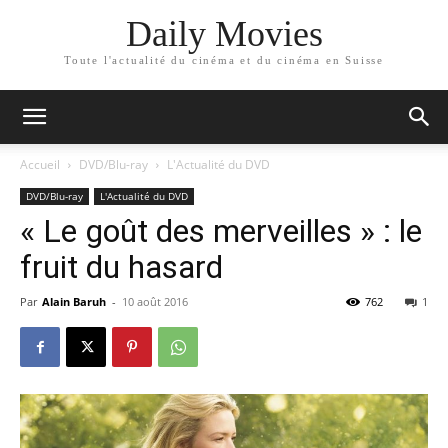
Daily Movies
Toute l'actualité du cinéma et du cinéma en Suisse
Accueil
DVD/Blu-ray
L'Actualité du DVD
DVD/Blu-ray
L'Actualité du DVD
« Le goût des merveilles » : le
fruit du hasard
Par
Alain Baruh
-
10 août 2016
762
1