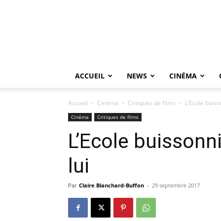
ACCUEIL
NEWS
CINÉMA
Accueil
Cinéma
Critiques de films
L’Ecole buiss
Cinéma
Critiques de films
L’Ecole buissonni
lui
Par
Claire Blanchard-Buffon
-
29 septembre 2017