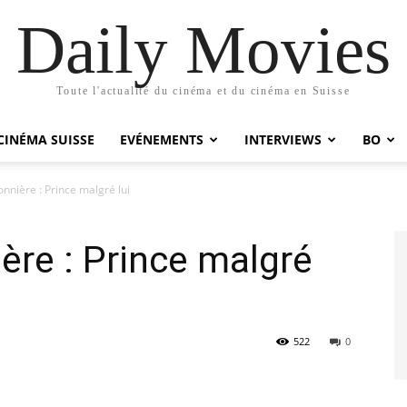
Daily Movies
Toute l'actualité du cinéma et du cinéma en Suisse
CINÉMA SUISSE
EVÉNEMENTS
INTERVIEWS
BO
onnière : Prince malgré lui
ère : Prince malgré
522
0