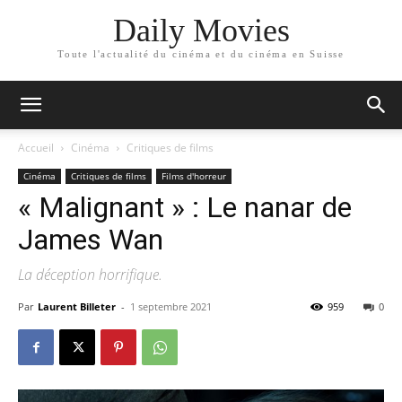
Daily Movies
Toute l'actualité du cinéma et du cinéma en Suisse
Accueil
Cinéma
Critiques de films
Cinéma
Critiques de films
Films d'horreur
« Malignant » : Le nanar de
James Wan
La déception horrifique.
Par
Laurent Billeter
-
1 septembre 2021
959
0