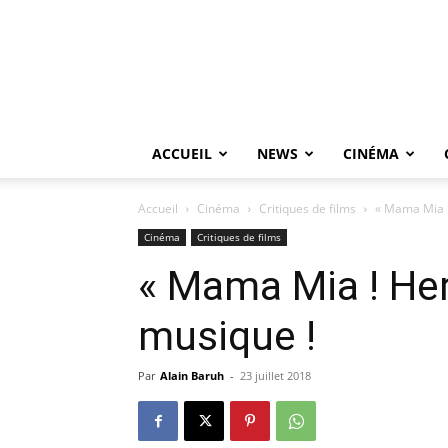
ACCUEIL
NEWS
CINÉMA
Accueil
Cinéma
Critiques de films
« Mama Mia !
Cinéma
Critiques de films
« Mama Mia ! Her
musique !
Par
Alain Baruh
-
23 juillet 2018