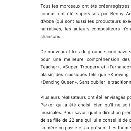
Tous les morceaux ont été
préenregistrés
connus ont été supervisés par Benny
An
d’
Abba
(qui sont aussi les producteurs exéc
narratives, les auteurs-compositeurs n’o
chansons.
De nouveaux titres du groupe scandinave son
pour une meilleure compréhension des 
Teacher»
,
«Super
Trouper»
et
«Fernando
plaisir, des classiques tels que
«Knowing
«Dancing
Queen»
.
Sans oublier le tradition
Plusieurs réalisateurs ont été envisagés p
Parker qui a été choisi, bien qu’il ne s
musicales.
Pour savoir quelle direction pre
de sa fille de 22 ans qui lui a conseillé de 
sa mère au passé et au présent.
Les thèmes 