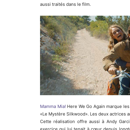
aussi traités dans le film.
Mamma
Mia!
Here
We
Go
Again
marque les 
«Le
Mystère
Silkwood»
.
Les deux actrices a
Cette réalisation offre aussi à Andy Gar
exercice qui lui tenait à cœur depuis long