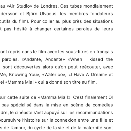
au
«Air
Studio»
de Londres.
Ces tubes mondialement
dersson
et
Björn
Ulvaeus
, les
membres fondateurs
utifs du film)
.
Pour coller au plus près des situations
nt pas hésité à changer certaines paroles de leurs
t repris dans le film avec les sous-titres en français
paroles.
«Andante
,
Andante»
«When
I
kissed
the
» sont découvertes alors qu’on peut réécouter, avec
Me,
Knowing
You»
,
«Waterloo
»,
«I
Have A
Dream»
et
nel
«Mamma
Mia !
»
qui
a donné son titre au film.
our cette suite de
«Mamma
Mia !
».
C’est finalement
Ol
oit pas spécialisé dans la mise en scène de comédies
ndre, le cinéaste s’est appuyé sur les recommandations
poursuivre l’histoire sur la connexion entre une fille et
de l’amour, du cycle de la vie et de la maternité sont