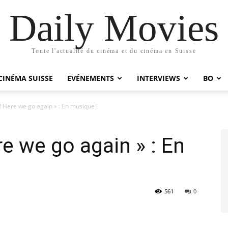
Daily Movies
Toute l'actualité du cinéma et du cinéma en Suisse
CINÉMA SUISSE
EVÉNEMENTS
INTERVIEWS
BO
 Here we go again » : En musique !
e we go again » : En
561
0