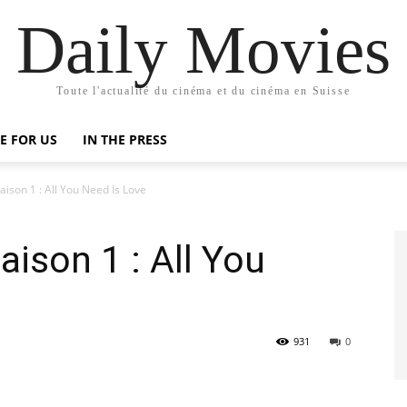
Daily Movies
Toute l'actualité du cinéma et du cinéma en Suisse
E FOR US
IN THE PRESS
ison 1 : All You Need Is Love
ison 1 : All You
931
0