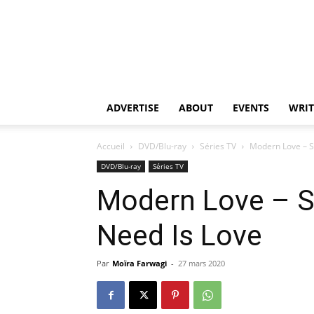
ADVERTISE
ABOUT
EVENTS
WRIT
Accueil
DVD/Blu-ray
Séries TV
Modern Love – Sa
DVD/Blu-ray
Séries TV
Modern Love – Sa
Need Is Love
Par
Moïra Farwagi
-
27 mars 2020