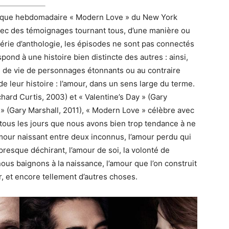
nique hebdomadaire « Modern Love » du New York
ec des témoignages tournant tous, d’une manière ou
série d’anthologie, les épisodes ne sont pas connectés
pond à une histoire bien distincte des autres : ainsi,
hes de vie de personnages étonnants ou au contraire
 de leur histoire : l’amour, dans un sens large du terme.
hard Curtis, 2003) et « Valentine’s Day » (Gary
» (Gary Marshall, 2011), « Modern Love » célèbre avec
e tous les jours que nous avons bien trop tendance à ne
amour naissant entre deux inconnus, l’amour perdu qui
presque déchirant, l’amour de soi, la volonté de
ous baignons à la naissance, l’amour que l’on construit
r, et encore tellement d’autres choses.