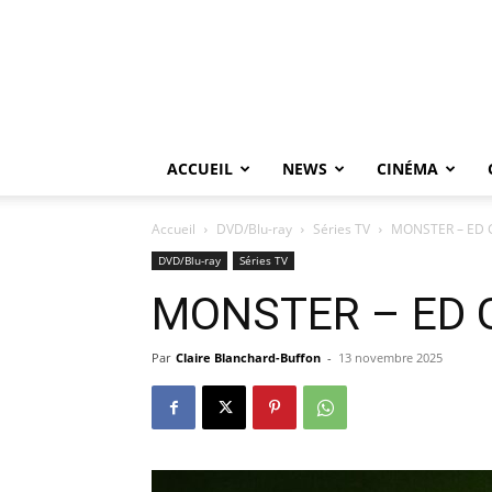
ACCUEIL
NEWS
CINÉMA
Accueil
DVD/Blu-ray
Séries TV
MONSTER – ED 
DVD/Blu-ray
Séries TV
MONSTER – ED 
Par
Claire Blanchard-Buffon
-
13 novembre 2025