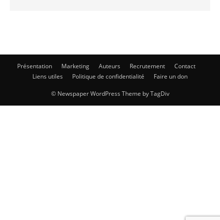
Présentation
Marketing
Auteurs
Recrutement
Contact
Liens utiles
Politique de confidentialité
Faire un don
© Newspaper WordPress Theme by TagDiv