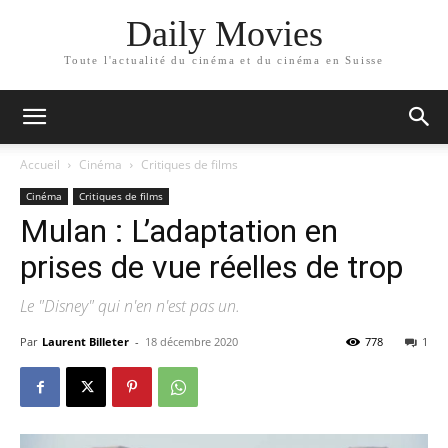
Daily Movies
Toute l'actualité du cinéma et du cinéma en Suisse
Accueil
Cinéma
Critiques de films
Cinéma
Critiques de films
Mulan : L’adaptation en
prises de vue réelles de trop
Le "Disney" qui n'en n'est pas un.
Par
Laurent Billeter
-
18 décembre 2020
778
1