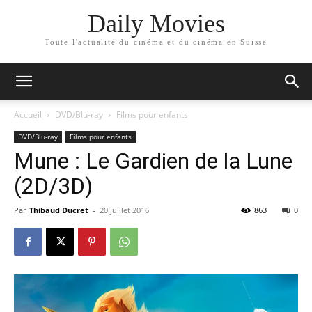
Daily Movies
Toute l'actualité du cinéma et du cinéma en Suisse
Accueil
DVD/Blu-ray
Films pour enfants
DVD/Blu-ray
Films pour enfants
Mune : Le Gardien de la Lune
(2D/3D)
Par
Thibaud Ducret
-
20 juillet 2016
863
0