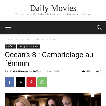
Daily Movies
Toute l'actualité du cinéma et du cinéma en Suisse
Accueil
Cinéma
Critiques de films
Cinéma
Critiques de films
Ocean’s 8 : Cambriolage au
féminin
Par
Claire Blanchard-Buffon
-
12 juin 2018
554
0