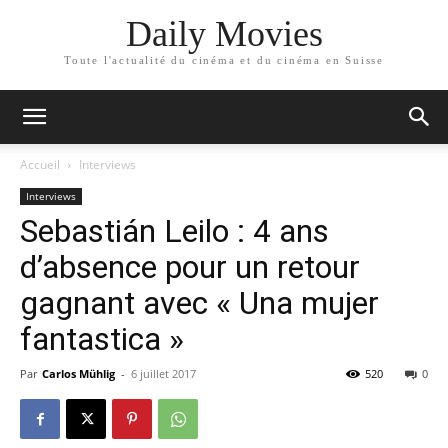
Daily Movies
Toute l'actualité du cinéma et du cinéma en Suisse
Accueil
Interviews
Interviews
Sebastián Leilo : 4 ans
d’absence pour un retour
gagnant avec « Una mujer
fantastica »
Par
Carlos Mühlig
-
6 juillet 2017
520
0