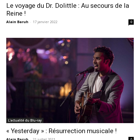
Le voyage du Dr. Dolittle : Au secours de la
Reine !
Alain Baruh
-
17 janvier 2022
0
L'actualité du Blu-ray
« Yesterday » : Résurrection musicale !
Alain Baruh
-
21 juillet 2021
0