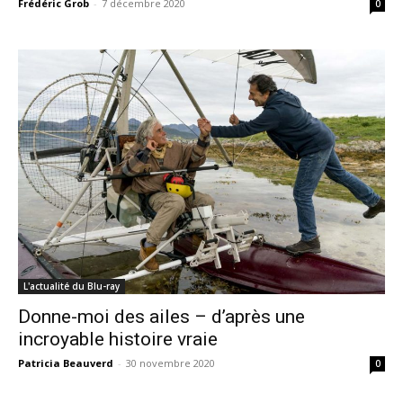
Frédéric Grob
-
7 décembre 2020
0
L'actualité du Blu-ray
Donne-moi des ailes – d’après une
incroyable histoire vraie
Patricia Beauverd
-
30 novembre 2020
0