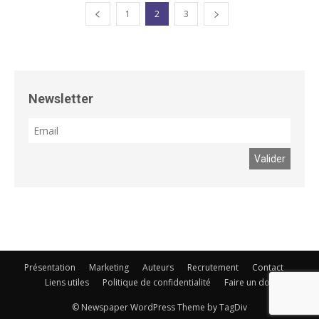
1
2
3
Newsletter
Présentation
Marketing
Auteurs
Recrutement
Contact
Liens utiles
Politique de confidentialité
Faire un don
© Newspaper WordPress Theme by TagDiv